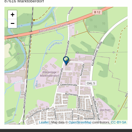
87616 Marktoberdorf
+
−
Leaflet
| Map data ©
OpenStreetMap
contributors,
CC-BY-SA