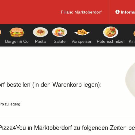
Filiale:
Marktoberdorf
Inform
Burger & Co
Pasta
Salate
Vorspeisen
Putenschnitzel
Ki
f bestellen (in den Warenkorb legen):
rb zu legen)
izza4You in Marktoberdorf zu folgenden Zeiten bes