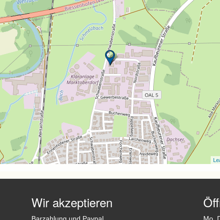
Lea
Wir akzeptieren
Öf
Barzahlung und Paypal
Mo, D