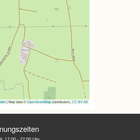
flet
| Map data ©
OpenStreetMap
contributors,
CC-BY-SA
fnungszeiten
i: 17:00 - 22:00 Uhr