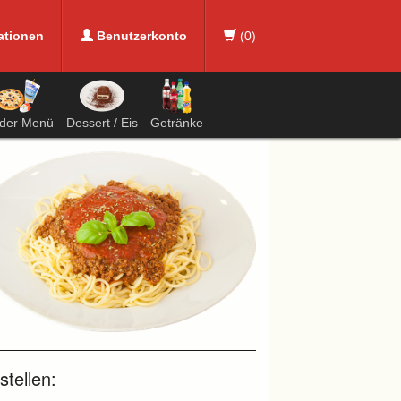
ationen
Benutzerkonto
(
0
)
nder Menü
Dessert / Eis
Getränke
tellen: