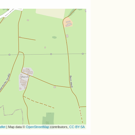
flet
| Map data ©
OpenStreetMap
contributors,
CC-BY-SA