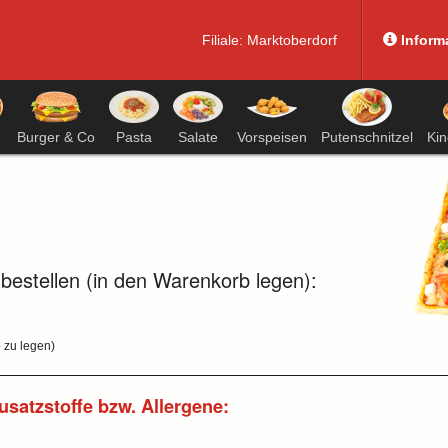
Filiale:
Marktoberdorf
Inform
Burger & Co
Pasta
Salate
Vorspeisen
Putenschnitzel
Ki
 bestellen (in den Warenkorb legen):
 zu legen)
usatzstoffe bzw. Allergene: