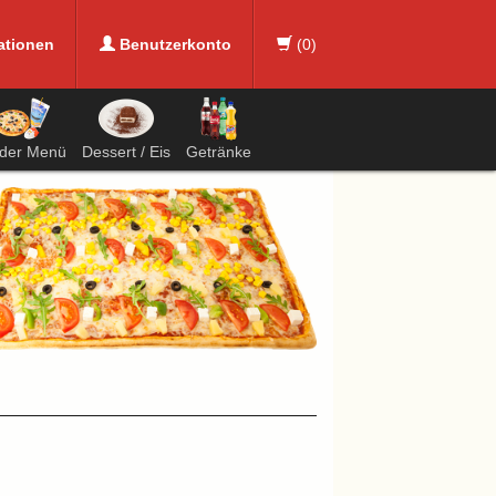
ationen
Benutzerkonto
(
0
)
nder Menü
Dessert / Eis
Getränke