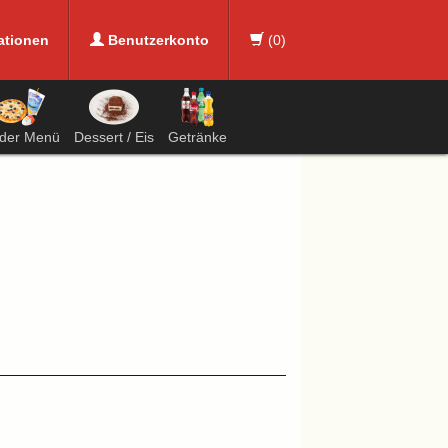
ationen
Benutzerkonto
(
0
)
nder Menü
Dessert / Eis
Getränke