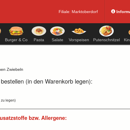
Filiale:
Marktoberdorf
Inform
Burger & Co
Pasta
Salate
Vorspeisen
Putenschnitzel
Ki
chen Zwiebeln
 bestellen (in den Warenkorb legen):
 zu legen)
Zusatzstoffe bzw. Allergene: