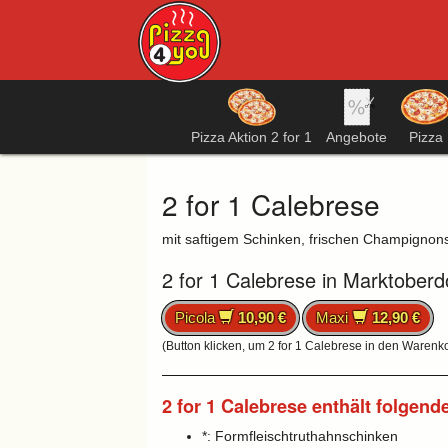
Pizza Aktion 2 for 1
Angebote
Pizza
2 for 1 Calebrese
mit saftigem Schinken, frischen Champignons,
2 for 1 Calebrese in Marktoberd
Picola
10,90 €
Maxi
12,90 €
(Button klicken, um 2 for 1 Calebrese in den Warenk
2 for 1 Calebrese enthält folgend
*: Formfleischtruthahnschinken