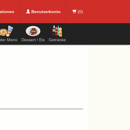
ationen
Benutzerkonto
(
0
)
nder Menü
Dessert / Eis
Getränke