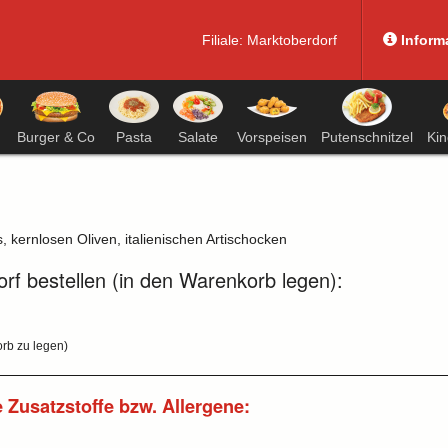
Filiale:
Marktoberdorf
Inform
Burger & Co
Pasta
Salate
Vorspeisen
Putenschnitzel
Ki
 kernlosen Oliven, italienischen Artischocken
orf bestellen (in den Warenkorb legen):
orb zu legen)
e Zusatzstoffe bzw. Allergene: